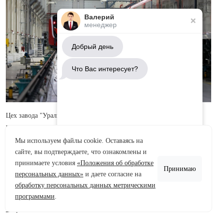
Валерий
менеджер
Добрый день
Что Вас интересует?
Цех завода "Уральские локомотивы" по производству
высокоскоростных поездов для ВСМ.
Мы используем файлы cookie. Оставаясь на
Строительные работы, связанные с возведением первой в России
сайте, вы подтверждаете, что ознакомлены и
Аренда участков
высокоскоростной железнодорожной магистрали (ВСМ) Москва –
принимаете условия
«Положения об обработке
Петербург начнутся ближайшим летом.
Принимаю
Продажа участков
персональных данных»
и даете согласие на
обработку персональных данных метрическими
Об этом в ходе правительственного часа в
Совете Федерации РФ
в
Задать вопрос
программами
.
четверг, 27 марта, сообщил глава Министерства транспорта
Роман
Старовойт
.