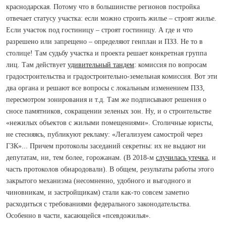
краснодарская. Потому что в большинстве регионов постройка
отвечает статусу участка: если можно строить жилье – строят жилье.
Если участок под гостиницу – строят гостиницу. А где и что
разрешено или запрещено – определяют генплан и ПЗЗ. Не то в
столице! Там судьбу участка и проекта решает конкретная группа
лиц. Там действует
удивительный тандем
: комиссия по вопросам
градостроительства и градостроительно-земельная комиссия. Вот эти
два органа и решают все вопросы с локальным изменением ПЗЗ,
пересмотром зонирования и т.д. Там же подписывают решения о
сносе памятников, сокращении зеленых зон. Ну, и о строительстве
«нежилых объектов с жилыми помещениями». Столичные юристы,
не стесняясь, публикуют рекламу: «Легализуем самострой через
ГЗК»... Причем протоколы заседаний секретны: их не выдают ни
депутатам, ни, тем более, горожанам. (В 2018-м
случилась утечка
, и
часть протоколов обнародовали). В общем, результаты работы этого
закрытого механизма (несомненно, удобного и выгодного и
чиновникам, и застройщикам) стали как-то совсем заметно
расходиться с требованиями федерального законодательства.
Особенно в части, касающейся «псевдожилья».