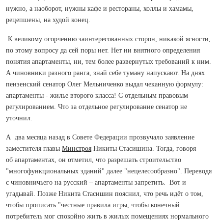
нужно, а наоборот, нужны кафе и рестораны, холлы и хамамы,
рецепшены, на худой конец.
К великому огорчению заинтересованных сторон, никакой ясности,
по этому вопросу да сей поры нет. Нет ни внятного определения
понятия апартаменты, ни, тем более развернутых требований к ним.
А чиновники разного ранга, знай себе туману напускают. На днях
пензенский сенатор Олег Мельниченко выдал чеканную формулу:
апартаменты - жилье второго класса! С отдельным правовым
регулированием. Что за отдельное регулирование сенатор не
уточнил.
А два месяца назад в Совете Федерации прозвучало заявление
заместителя главы
Минстроя
Никиты Стасишина. Тогда, говоря
об апартаментах, он отметил, что разрешать строительство
"многофункциональных зданий" далее "нецелесообразно". Переводя
с чиновничьего на русский – апартаменты запретить. Вот и
угадывай. Позже Никита Стасишин пояснил, что речь идёт о том,
чтобы прописать "честные правила игры, чтобы конечный
потребитель мог спокойно жить в жилых помещениях нормального