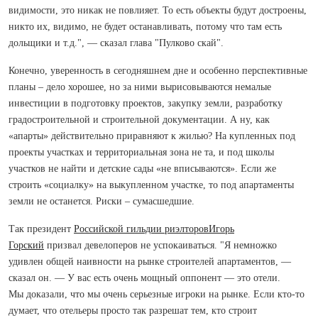
видимости, это никак не повлияет. То есть объекты будут достроены,
никто их, видимо, не будет останавливать, потому что там есть
дольщики и т.д.", — сказал глава "Пулково скай".
Конечно, уверенность в сегодняшнем дне и особенно перспективные
планы – дело хорошее, но за ними вырисовываются немалые
инвестиции в подготовку проектов, закупку земли, разработку
градостроительной и строительной документации. А ну, как
«апарты» действительно приравняют к жилью? На купленных под
проекты участках и территориальная зона не та, и под школы
участков не найти и детские сады «не вписываются». Если же
строить «социалку» на выкупленном участке, то под апартаменты
земли не останется. Риски – сумасшедшие.
Так президент
Российской гильдии риэлторов
Игорь
Горский
призвал девелоперов не успокаиваться. "Я немножко
удивлен общей наивности на рынке строителей апартаментов, —
сказал он. — У вас есть очень мощный оппонент — это отели.
Мы доказали, что мы очень серьезные игроки на рынке. Если кто-то
думает, что отельеры просто так разрешат тем, кто строит