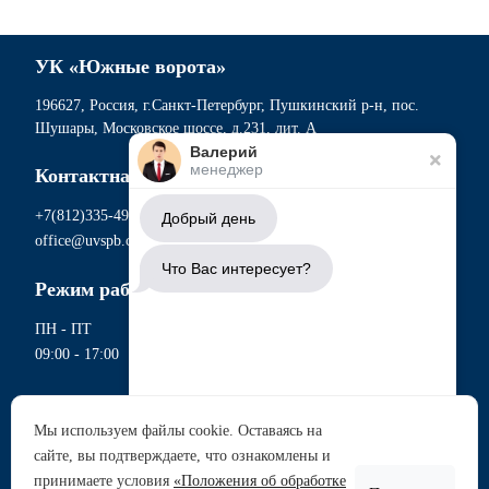
УК «Южные ворота»
196627, Россия, г.Санкт-Петербург, Пушкинский р-н, пос.
Шушары, Московское шоссе, д.231, лит. А
Валерий
менеджер
Контактная информация
+7(812)335-49-56
Добрый день
office@uvspb.com
Что Вас интересует?
Режим работы
ПН - ПТ
09:00 - 17:00
Документы
Мы используем файлы cookie. Оставаясь на
Политика обработки персональных данных
сайте, вы подтверждаете, что ознакомлены и
Аренда участков
Согласие на обработку данных метрическими программами
принимаете условия
«Положения об обработке