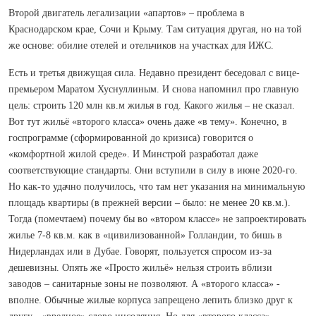
Второй двигатель легализации «апартов» – проблема в
Краснодарском крае, Сочи и Крыму. Там ситуация другая, но на той
же основе: обилие отелей и отельчиков на участках для ИЖС.
Есть и третья движущая сила. Недавно президент беседовал с вице-
премьером Маратом Хуснуллиным. И снова напомнил про главную
цель: строить 120 млн кв.м жилья в год. Какого жилья – не сказал.
Вот тут жильё «второго класса» очень даже «в тему». Конечно, в
госпрограмме (сформированной до кризиса) говорится о
«комфортной жилой среде». И Минстрой разработал даже
соответствующие стандарты. Они вступили в силу в июне 2020-го.
Но как-то удачно получилось, что там нет указания на минимальную
площадь квартиры (в прежней версии – было: не менее 20 кв.м.).
Тогда (помечтаем) почему бы во «втором классе» не запроектировать
жилье 7-8 кв.м. как в «цивилизованной» Голландии, то бишь в
Нидерландах или в Дубае. Говорят, пользуется спросом из-за
дешевизны. Опять же «Просто жильё» нельзя строить вблизи
заводов – санитарные зоны не позволяют. А «второго класса» -
вполне. Обычные жилые корпуса запрещено лепить близко друг к