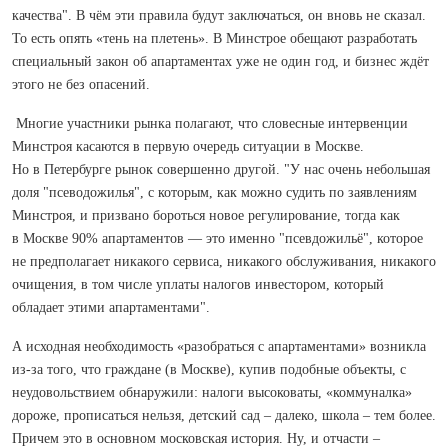
качества". В чём эти правила будут заключаться, он вновь не сказал.
То есть опять «тень на плетень». В Минстрое обещают разработать
специальный закон об апартаментах уже не один год, и бизнес ждёт
этого не без опасений.
Многие участники рынка полагают, что словесные интервенции
Минстроя касаются в первую очередь ситуации в Москве.
Но в Петербурге рынок совершенно другой. "У нас очень небольшая
доля "псеводожилья", с которым, как можно судить по заявлениям
Минстроя, и призвано бороться новое регулирование, тогда как
в Москве 90% апартаментов — это именно "псевдожильё", которое
не предполагает никакого сервиса, никакого обслуживания, никакого
очищения, в том числе уплаты налогов инвестором, который
обладает этими апартаментами".
А исходная необходимость «разобраться с апартаментами» возникла
из-за того, что граждане (в Москве), купив подобные объекты, с
неудовольствием обнаружили: налоги высоковаты, «коммуналка»
дороже, прописаться нельзя, детский сад – далеко, школа – тем более.
Причем это в основном московская история. Ну, и отчасти –