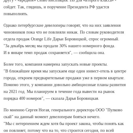
другу - «вредное» слово инсоляция. Но для «второго класса» -
сойдет. Так, глядишь, и поручение Президента РФ удастся
повыполнять.
Однако петербургские девелоперы говорят, что на них заявления
чиновников пока что не повлияли никак. По словам руководителя
отдела продаж Orange Life Дарьи Боровицкой, спрос огромный.
"За декабрь месяц мы продали 30% нашего номерного фонда.
И в январе темп продаж сохраняется", — сообщила она.
Более того, компания намерена запускать новые проекты.
"В ближайшее время мы запускаем еще один инвест-отель в центре
города, откроем предварительные продажи уже в первом квартале.
Помимо этого, у компании довольно амбициозные планы развития
на 2021 год. Мы планируем в течение года вывести на рынок
порядка 400 номеров", — сказала Дарья Боровицкая.
По мнению Сергея Ногая, генерального директора ООО "Пулково
скай" на данный момент девелоперам бояться нечего.
"Мы с нетерпением ждем хотя бы проект закона, чтобы понять как
он повлияет, потому что на то, что строится сегодня, по всей