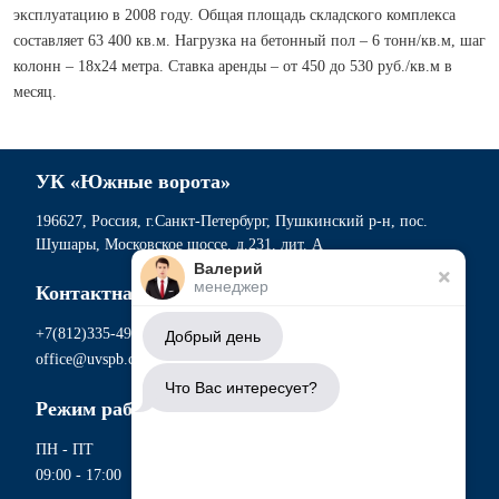
эксплуатацию в 2008 году. Общая площадь складского комплекса
составляет 63 400 кв.м. Нагрузка на бетонный пол – 6 тонн/кв.м, шаг
колонн – 18х24 метра. Ставка аренды – от 450 до 530 руб./кв.м в
месяц.
УК «Южные ворота»
196627, Россия, г.Санкт-Петербург, Пушкинский р-н, пос.
Шушары, Московское шоссе, д.231, лит. А
Валерий
менеджер
Контактная информация
+7(812)335-49-56
Добрый день
office@uvspb.com
Что Вас интересует?
Режим работы
ПН - ПТ
09:00 - 17:00