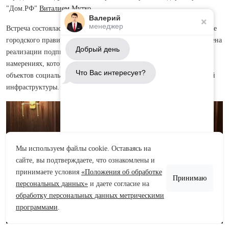
"Дом.РФ"
Виталием Мутко
.
Валерий
менеджер
Встреча состоялась 29 марта в Смольном, сообщили в пресс-службе
городского правительства. Там уточнили, что беседа была посвящена
Добрый день
реализации подписанного на ПМЭФ в 2022 году соглашения о
намерениях, которое предусматривает сотрудничество в создании
Что Вас интересует?
объектов социальной, инженерной, транспортной и коммунальной
инфраструктуры.
Мы используем файлы cookie. Оставаясь на
сайте, вы подтверждаете, что ознакомлены и
Аренда участков
принимаете условия
«Положения об обработке
Принимаю
Продажа участков
персональных данных»
и даете согласие на
обработку персональных данных метрическими
Задать вопрос
программами
.