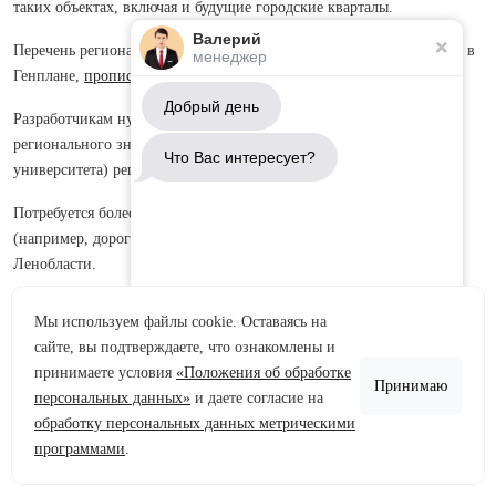
таких объектах, включая и будущие городские кварталы.
Валерий
Перечень региональных объектов, которые должны быть отражены в
менеджер
Генплане,
прописан в отдельном законе
.
Добрый день
Разработчикам нужно будет обосновать, почему крупный объект
регионального значения (например, дорогу, развязку или кампус
Что Вас интересует?
университета) решено построить в конкретном месте.
Потребуется более точная информация о линейных объектах
(например, дорогах), которые пересекают границу Петербурга и
Ленобласти.
Законопроект ужесточает требования к размещению объектов,
Мы используем файлы cookie. Оставаясь на
которые оказывают негативное воздействие на окружающую среду и
сайте, вы подтверждаете, что ознакомлены и
Аренда участков
качество воздуха. Необходимо будет выявить зоны, в пределах
принимаете условия
«Положения об обработке
которых возможно превышение гигиенических нормативов, и
Принимаю
Продажа участков
персональных данных»
и даете согласие на
указать, какие жилые дома, объекты здравоохранения, отдыха
обработку персональных данных метрическими
(рекреации), курортной деятельности, а также особо охраняемые
Задать вопрос
программами
.
природные территории попадают в такую «неблагоприятную» зону.