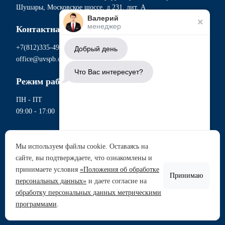
Шушары, Московское шоссе, д.231, лит. А
Валерий
менеджер
Контактная информация
+7(812)335-49-56
Добрый день
office@uvspb.com
Что Вас интересует?
Режим работы
ПН - ПТ
09:00 - 17:00
Документы
Мы используем файлы cookie. Оставаясь на
Политика обработки персональных данных
сайте, вы подтверждаете, что ознакомлены и
Аренда участков
Согласие на обработку данных метрическими программами
принимаете условия
«Положения об обработке
Согласие на обработку персональных данных
Принимаю
Продажа участков
персональных данных»
и даете согласие на
Сводная ведомость проведения СОУТ
обработку персональных данных метрическими
Перечень рекомендуемых мероприятий по улучшению
Задать вопрос
программами
.
условий труда