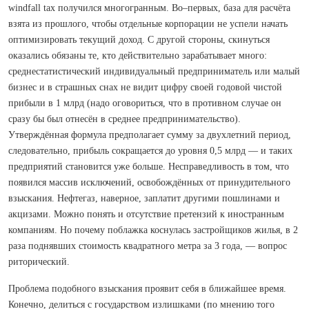
windfall tax получился многогранным. Во–первых, база для расчёта
взята из прошлого, чтобы отдельные корпорации не успели начать
оптимизировать текущий доход. С другой стороны, скинуться
оказались обязаны те, кто действительно зарабатывает много:
среднестатистический индивидуальный предприниматель или малый
бизнес и в страшных снах не видит цифру своей годовой чистой
прибыли в 1 млрд (надо оговориться, что в противном случае он
сразу бы был отнесён в среднее предпринимательство).
Утверждённая формула предполагает сумму за двухлетний период,
следовательно, прибыль сокращается до уровня 0,5 млрд — и таких
предприятий становится уже больше. Несправедливость в том, что
появился массив исключений, освобождённых от принудительного
взыскания. Нефтегаз, наверное, заплатит другими пошлинами и
акцизами. Можно понять и отсутствие претензий к иностранным
компаниям. Но почему поблажка коснулась застройщиков жилья, в 2
раза поднявших стоимость квадратного метра за 3 года, — вопрос
риторический.
Проблема подобного взыскания проявит себя в ближайшее время.
Конечно, делиться с государством излишками (по мнению того