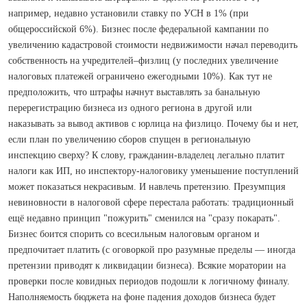
например, недавно установили ставку по УСН в 1% (при
общероссийской 6%). Бизнес после федеральной кампании по
увеличению кадастровой стоимости недвижимости начал переводить
собственность на учредителей–физлиц (у последних увеличение
налоговых платежей ограничено ежегодными 10%). Как тут не
предположить, что штрафы начнут выставлять за банальную
перерегистрацию бизнеса из одного региона в другой или
наказывать за вывод активов с юрлица на физлицо. Почему бы и нет,
если план по увеличению сборов спущен в региональную
инспекцию сверху? К слову, гражданин-владелец легально платит
налоги как ИП, но инспектору-налоговику уменьшение поступлений
может показаться некрасивым. И навлечь претензию. Презумпция
невиновности в налоговой сфере перестала работать: традиционный
ещё недавно принцип "пожурить" сменился на "сразу покарать".
Бизнес боится спорить со всесильным налоговым органом и
предпочитает платить (с оговоркой про разумные пределы — иногда
претензии приводят к ликвидации бизнеса). Всякие моратории на
проверки после ковидных периодов подошли к логичному финалу.
Наполняемость бюджета на фоне падения доходов бизнеса будет