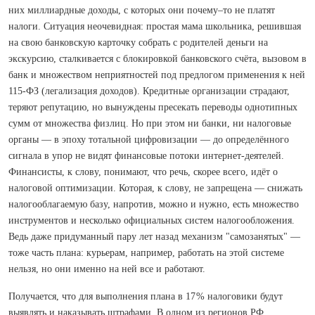
них миллиардные доходы, с которых они почему–то не платят
налоги. Ситуация неочевидная: простая мама школьника, решившая
на свою банковскую карточку собрать с родителей деньги на
экскурсию, сталкивается с блокировкой банковского счёта, вызовом в
банк и множеством неприятностей под предлогом применения к ней
115-ФЗ (легализация доходов). Кредитные организации страдают,
теряют репутацию, но вынуждены пресекать переводы однотипных
сумм от множества физлиц. Но при этом ни банки, ни налоговые
органы — в эпоху тотальной цифровизации — до определённого
сигнала в упор не видят финансовые потоки интернет-деятелей.
Финансисты, к слову, понимают, что речь, скорее всего, идёт о
налоговой оптимизации. Которая, к слову, не запрещена — снижать
налогооблагаемую базу, напротив, можно и нужно, есть множество
инструментов и несколько официальных систем налогообложения.
Ведь даже придуманный пару лет назад механизм "самозанятых" —
тоже часть плана: курьерам, например, работать на этой системе
нельзя, но они именно на ней все и работают.
Получается, что для выполнения плана в 17 % налоговики будут
выявлять и наказывать штрафами. В одном из регионов РФ,