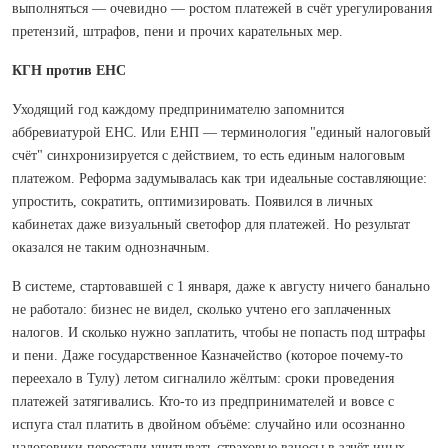
выполняться — очевидно — ростом платежей в счёт урегулирования
претензий, штрафов, пени и прочих карательных мер.
КГН против ЕНС
Уходящий год каждому предпринимателю запомнится
аббревиатурой ЕНС. Или ЕНП — терминология "единый налоговый
счёт" синхронизируется с действием, то есть единым налоговым
платежом. Реформа задумывалась как три идеальные составляющие:
упростить, сократить, оптимизировать. Появился в личных
кабинетах даже визуальный светофор для платежей. Но результат
оказался не таким однозначным.
В системе, стартовавшей с 1 января, даже к августу ничего банально
не работало: бизнес не видел, сколько учтено его заплаченных
налогов. И сколько нужно заплатить, чтобы не попасть под штрафы
и пени. Даже государственное Казначейство (которое почему-то
пере­ехало в Тулу) летом сигналило жёлтым: сроки проведения
платежей затягивались. Кто-то из предпринимателей и вовсе с
испуга стал платить в двойном объёме: случайно или осознанно
налоговики перестали учитывать страховые взносы в зачёт иных