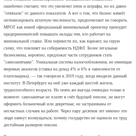
ошибочно считают, что это увеличит пени и штрафы, но их давно
"отвязали" от данного показателя. А вот о том, что бизнес начнёт
оптимизировать штатную численность, предпочитают не говорить.
МРОТ как некий официальный минимальный ориентир принудит
предпринимателей повышать оклады тем, кто работает на
минимальной ставке. Или перевести их, как вариант, на серую
схему, что повлия­ет на собираемость НДФЛ. Более легальные
бизнесмены, вероятно, предложат части сотрудников стать
"самозанятыми". Уникальная система налогообложения, не имеющая
мировых аналогов (ставка на доход 4 % и 6 % в зависимости от
плательщика), — так говорили в 2019 году, когда вводили данный
институт. В Петербурге на ней уже каждый шестой житель
трудоспособного возраста. Но опять же выгода очевидна только в
моменте: самозанятые не платят в счёт будущей пенсии, не могут
оформить больничный или декретные, не застрахованы от
несчастных случаев на работе. Через пару десятков лет именно эти
люди начнут возмущаться, почему государство не оценило их труд
достойным размером пенсии.