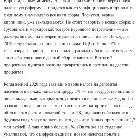
Впрочем, к тому моменту страна должна будет пройти через новую
налоговую реформу — придётся как-то унифицировать и приводить
к единому знаменателю все квазисборы. Лоскутки, вернее
кирпичики, уже закладываются. Не стоит говорить о всяких сборах с
грузовиков и маркировках товаров народного потреб­ления — все
расходы бизнеса на внедрение уже отразились в ценах. Но когда в
2019 году объявили о повышении ставки НДС с 18 до 20 %, из
телевизора говорили — это не налог, расходы у бизнеса не возрастут,
а потребителя и вовсе данный сбор не касается. В итоге 2
процентных пункта в рознице превратились в рост цен на десятки
процентов.
Когда весной 2020 года за­явили о вводе налога на депозиты
населения в банках, называли цифру 1% — так государство оценило
число вкладчиков, которые начнут делиться излишками доходов. Но
в связи со щед­рыми ставками по депозитам, которые в свою очередь
объясняются ростом ключевой ставки ЦБ, под налогообложение в
будущем году могут попасть те, кто держит в банках примерно от 1,7
млн рублей. А таких явно больше 1%. (Опять же все стыдливо
умалчивают, что с цифровизацией и новым налогом понятие