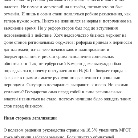
налогов. Не помог и мораторий на штрафы, потому что он был
отменён. И лишь к осени стали появляться робкие разъяснения, как
теперь нужно жить. Никто не извинился за нервы и потраченное на
выяснение время. Но у реформаторов был год до вступления
нововведений в действие. Хотя недовольство бизнеса меркнет на
фоне стонов региональных бюджетов: реформа привела к переносам
дат платежей, из-за чего начался хаос в планировании и
бюджетировании, и рискам срыва исполнения социальных
обязательств. Так, петербургский Комфин даже вынужден был
оправдываться, почему поступления по НДФЛ в бюджет города в
феврале в прямом смысле рухнули по сравнению с прошлыми
периодами. Ситуацию постарались выправить к июлю. Но какими
усилиями? Государство само перед собой в лице региональных
властей извиняться не стало, поэтому излишне было ожидать таких
слов перед бизнесом.
Иная сторона легализации
О волевом решении руководства страны на 18,5 % увеличить МРОТ
тоже объявили заблаговременно. Большинство обывателей