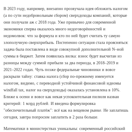
В 2023 году, например, внезапно прозвучала идея обложить налогом
(а по сути недобровольным сбором) сверхдоходы компаний, которые
они получали аж с 2018 года. Уже привычно для современной
экономики сперва оказалось много недоговорённостей и
недомолвок: что за формула и кто по ней будет считать ту самую
злополучную сверхприбыль. Постепенно ситуация стала проясняться:
задача была поставлена в виде совокупной дополнительной N–ной
суммы в бюджет. Затем появилась вилка: взнос будет высчитан из
разницы между суммой прибыли за два периода, в 2018–2019 и
2021–2022 годах. Чуть позже федеральные чиновники и вовсе
раскрыли тайну: ставка налога (сбор по-прежнему именуется
налогом, видимо, с перевод­ной устойчивой финансовой идиомы
windfall tax, налог на сверхдоходы) оказалась установлена в 10%.
Ближе к осени и вовсе как некая успокоительная пилюля назван
критерий: 1 млрд рублей. И введена формулировка
"обеспечительный платёж": всё как на вещевом рынке. Не заплатишь
сегодня, завтра попросим заплатить в 2 раза больше.
Математики в министерствах уникальны: современный российский