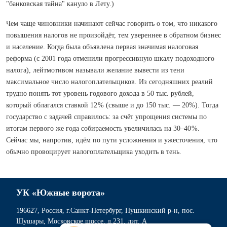
"банковская тайна" кануло в Лету.)
Чем чаще чиновники начинают сейчас говорить о том, что никакого
повышения налогов не произойдёт, тем увереннее в обратном бизнес
и население. Когда была объявлена первая значимая налоговая
реформа (с 2001 года отменили прогрессивную шкалу подоходного
налога), лейтмотивом называли желание вывес­ти из тени
максимальное число налогоплательщиков. Из сегодняшних реалий
трудно понять тот уровень годового дохода в 50 тыс. рублей,
который облагался ставкой 12 % (свыше и до 150 тыс. — 20%). Тогда
государство с задачей справилось: за счёт упрощения системы по
итогам первого же года собираемость увеличилась на 30–40 %.
Сейчас мы, напротив, идём по пути усложнения и ужесточения, что
обычно провоцирует налогоплательщика уходить в тень.
УК «Южные ворота»
196627, Россия, г.Санкт-Петербург, Пушкинский р-н, пос.
Шушары, Московское шоссе, д.231, лит. А