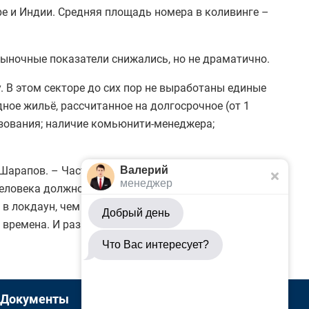
ре и Индии. Средняя площадь номера в коливинге –
рыночные показатели снижались, но не драматично.
. В этом секторе до сих пор не выработаны единые
ное жильё, рассчитанное на долгосрочное (от 1
ьзования; наличие комьюнити-менеджера;
р Шарапов. – Часто таковыми считают объекты на 3–
Валерий
менеджер
о человека должно быть примерно одинаковым.
в локдаун, чем крупные объекты ёмкостью от 150
Добрый день
 времена. И развитие этого сегмента в ближайшие
Что Вас интересует?
Документы