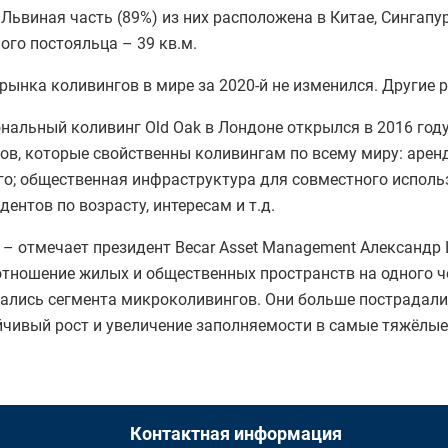
Львиная часть (89%) из них расположена в Китае, Сингапу
ого постояльца – 39 кв.м.
ынка коливингов в мире за 2020-й не изменился. Другие 
нальный коливинг Old Oak в Лондоне открылся в 2016 году
ков, которые свойственны коливингам по всему миру: аренд
го; общественная инфраструктура для совместного испол
ентов по возрасту, интересам и т.д.
г, – отмечает президент Becar Asset Management Александ
е соотношение жилых и общественных пространств на одног
ались сегмента микроколивингов. Они больше пострадали 
йчивый рост и увеличение заполняемости в самые тяжёлые
Контактная информация