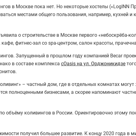
гов в Москве пока нет. Но некоторые хостелы («LogINN Пр
оваться местами общего пользования, например, кухней и 
бъявила о строительстве в Москве первого «небоскрёба-ко
, кафе, фитнес-зал со spa-центром, салон красоты, прачечн
вингов. Запущенный в прошлом году компанией Becar прое
днако в составе комплекса
cOasis на ул. Орджоникидзе
того
юнитов.
оливинг» – частный дом, где в отдельных комнатах могут 
тся полноценными бизнесами, а скорее напоминают частн
 по объёму коливингов в России. Ориентировочно этому п
жимости получил большее развитие. К концу 2020 года в м