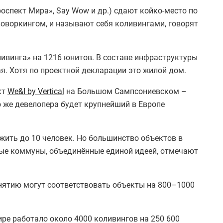
оспект Мира», Say Wow и др.) сдают койко-место по
коворкингом, и называют себя коливингами, говорят
ливинга» на 1216 юнитов. В составе инфраструктуры
ая. Хотя по проектной декларации это жилой дом.
кт
We&I by Vertical
на Большом Сампсониевском –
 же девелопера будет крупнейший в Европе
жить до 10 человек. Но большинство объектов в
ые коммуны, объединённые единой идеей, отмечают
онятию могут соответствовать объекты на 800–1000
ире работало около 4000 коливингов на 250 600