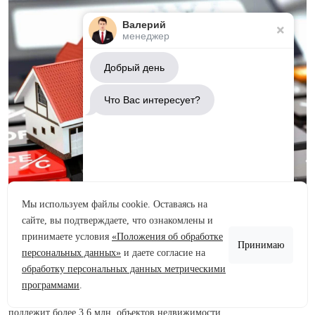
Валерий
менеджер
Добрый день
Что Вас интересует?
Мы используем файлы cookie. Оставаясь на
Уважаемые правообладатели объектов недвижимости!
сайте, вы подтверждаете, что ознакомлены и
Аренда участков
Напоминаем, что в настоящее время сотрудниками СПб ГБУ
принимаете условия
«Положения об обработке
Принимаю
«Кадастровая оценка» проводится тур государственной кадастровой
Продажа участков
персональных данных»
и даете согласие на
оценки зданий, помещений, сооружений, объектов незавершенного
обработку персональных данных метрическими
Задать вопрос
строительства, машино-мест, расположенных на территории Санкт-
программами
.
Петербурга. По предварительным данным, оценке в 2025 году
подлежит более 3,6 млн. объектов недвижимости.