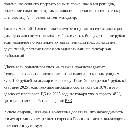
приёма, но если его прервать раньше срока, начнётся рецидив,
появление симптомов и, самое плохое, — резистентность к этому
антибиотику", — отметил топ-менеджер.
Также Дмитрий Пьянов подчеркнул, что одним из сдерживающих
факторов для снижения ключевой ставки остаётся укрепление рубля:
если нацвалюта опять вернётся назад, текущая инфляция станет
двузначной, поэтому нельзя закладывать данный фактор как
стабильный.
"Даже если ориентироваться на свежие прогнозы других
федеральных органов исполнительной власти, то мы там увидим
курс 100 рублей за доллар в 2026 году. Если бы не крепкий рубль в I
квартале 2025 года, текущая инфляция составляла бы 10%, а это
далеко от прогнозов ЦБ на 2025 год, не говоря уже о таргете 4%", —
цитирует замглавы банка издание
РБК
.
В свою очередь, Эльвира Набиуллина добавила, что необходимость
стимулирования внутреннего спроса в России взамен выпадающего
внешнего
отсутствует
.