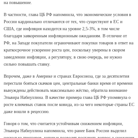
на повышение.
В частности, глава ЦБ РФ напомнила, что экономические условия в
России кардинально отличаются от тех, что существуют в ЕС и
США, где инфляция находится на уровне 2,5-3%, в том числе
благодаря заякоренным инфляционным ожиданиям. В отличие от
РФ, на Западе покупатели ограничивают покупки товаров в ответ на
краткосрочное ускорение роста цен, поскольку уверены в скором
замедлении инфляции, а регулятору, в свою очередь, не нужно
сильно повышать ставку.
Впрочем, даже в Америке и странах Евросоюза, где за десятилетия
перестали бояться скачков цен, центральные банки время от времени
вынуждены действовать максимально жёстко, обратила внимание
Эльвира Набиуллина. В качестве примера глава ЦБ РФ упомянула о
росте ключевых ставок после ковида, из-за чего некоторые страны ЕС
даже вошли в рецессию.
Говоря о том, что считается устойчивым снижением инфляции,
Эльвира Набиуллина напомнила, что ранее Банк России выделил
несколько триггеров, которые позволят поставить вопрос о снижении