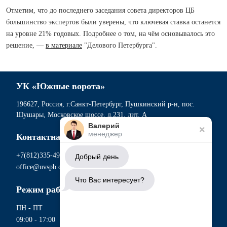
Отметим, что до последнего заседания совета директоров ЦБ
большинство экспертов были уверены, что ключевая ставка останется
на уровне 21% годовых. Подробнее о том, на чём основывалось это
решение, —
в материале
"Делового Петербурга".
УК «Южные ворота»
196627, Россия, г.Санкт-Петербург, Пушкинский р-н, пос.
Шушары, Московское шоссе, д.231, лит. А
Валерий
менеджер
Контактная информация
+7(812)335-49-56
Добрый день
office@uvspb.com
Что Вас интересует?
Режим работы
ПН - ПТ
09:00 - 17:00