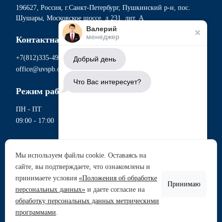
196627, Россия, г.Санкт-Петербург, Пушкинский р-н, пос.
Шушары, Московское шоссе, д.231, лит. А
Валерий
менеджер
Контактная информация
+7(812)335-49-56
Добрый день
office@uvspb.com
Что Вас интересует?
Режим работы
ПН - ПТ
09:00 - 17:00
Документы
Мы используем файлы cookie. Оставаясь на
Политика обработки персональных данных
сайте, вы подтверждаете, что ознакомлены и
Аренда участков
Согласие на обработку данных метрическими программами
принимаете условия
«Положения об обработке
Согласие на обработку персональных данных
Принимаю
Продажа участков
персональных данных»
и даете согласие на
Сводная ведомость проведения СОУТ
обработку персональных данных метрическими
Перечень рекомендуемых мероприятий по улучшению
Задать вопрос
программами
.
условий труда