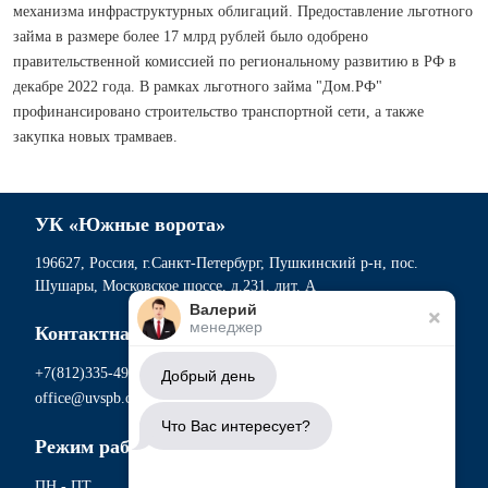
механизма инфраструктурных облигаций. Предоставление льготного
займа в размере более 17 млрд рублей было одобрено
правительственной комиссией по региональному развитию в РФ в
декабре 2022 года. В рамках льготного займа "Дом.РФ"
профинансировано строительство транспортной сети, а также
закупка новых трамваев.
УК «Южные ворота»
196627, Россия, г.Санкт-Петербург, Пушкинский р-н, пос.
Шушары, Московское шоссе, д.231, лит. А
Валерий
менеджер
Контактная информация
+7(812)335-49-56
Добрый день
office@uvspb.com
Что Вас интересует?
Режим работы
ПН - ПТ