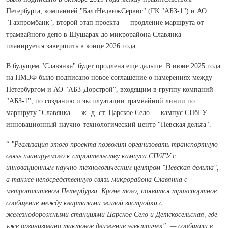
Петербурга, компанией "БалтНедвижСервис" (ГК "АБЗ-1") и АО
"Газпромбанк", второй этап проекта — продление маршрута от
трамвайного депо в Шушарах до микрорайона Славянка —
планируется завершить в конце 2026 года.
В будущем "Славянка" будет продлена ещё дальше. В июне 2025 года
на ПМЭФ было подписано новое соглашение о намерениях между
Петербургом и АО "АБЗ-Дорстрой", входящим в группу компаний
"АБЗ-1", по созданию и эксплуатации трамвайной линии по
маршруту "Славянка — ж.-д. ст. Царское Село — кампус СПбГУ —
инновационный научно-технологический центр "Невская дельта".
“
"Реализация этого проекта позволит организовать транспортную
связь планируемого к строительству кампуса СПбГУ с
инновационным научно-технологическим центром "Невская дельта",
а также непосредственную связь микрорайона Славянка с
метрополитеном Петербурга. Кроме того, появится транспортное
сообщение между кварталами жилой застройки с
железнодорожными станциями Царское Село и Детскосельская, где
уже организовано тактовое движение электричек", — сообщали в