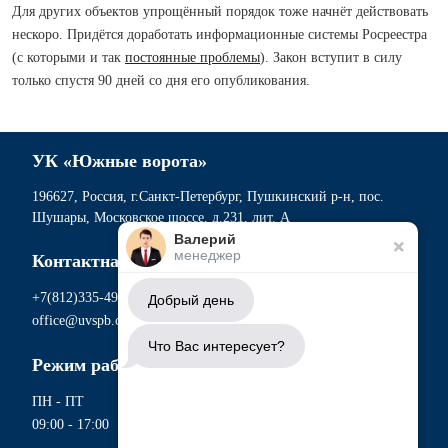
Для других объектов упрощённый порядок тоже начнёт действовать
нескоро. Придётся доработать информационные системы Росреестра
(с которыми и так
постоянные проблемы
). Закон вступит в силу
только спустя 90 дней со дня его опубликования.
УК «Южные ворота»
196627, Россия, г.Санкт-Петербург, Пушкинский р-н, пос.
Шушары, Московское шоссе, д.231, лит. А
Валерий
менеджер
Контактная информация
+7(812)335-49-56
Добрый день
office@uvspb.com
Что Вас интересует?
Режим работы
ПН - ПТ
09:00 - 17:00