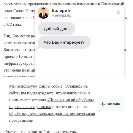
рассмотрены предложения по внесению изменений в Генеральный
Валерий
план Санкт-Петербурга по итогам публичных слушаний,
менеджер
состоявшихся в 18 районах города в период с 27 июля по 24 августа
2022 года.
Добрый день
Так, Комиссия рассмотрела комплексную поправку Комитета по
Что Вас интересует?
развитию транспортной инфраструктуры Санкт-Петербурга и
Комитета по транспорту, касающуюся уточнения уже заложенных в
проекте Генплана решений в отношении объектов транспортной
инфраструктуры. Всего рассмотрено 726 предложений. Были
уточнены позиции по объектам транспортной инфраструктуры,
включая городской общественный пассажирский транспорт
(автобусы, трамваи, транспортно-пересадочные узлы), водный,
Мы используем файлы cookie. Оставаясь на
воздушный и железнодорожный транспорт (железнодорожные пути
сайте, вы подтверждаете, что ознакомлены и
Аренда участков
общего пользования, станции и остановочные пункты в составе
принимаете условия
«Положения об обработке
Принимаю
станций, остановочные пассажирские пункты, депо), объектам
Продажа участков
персональных данных»
и даете согласие на
метрополитена, а также автомобильным дорогам регионального
обработку персональных данных метрическими
Задать вопрос
значения и улично-дорожной сети. Рассмотрены предложения по
программами
.
функциональному зонированию для предлагаемых к размещению
объектов транспортной инфраструктуры.