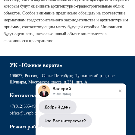
которым будут оценивать архитектурно-градостроительные облик
объектов. Особое внимание предписано обращать на соответствие
нормативам градостроительного законодательства и архитектурным
приёмам, соответствующим месту будущей стройки. Чиновники
будут оценивать, насколько новый объект вписывается в
сложившееся пространство.
УК «Южные ворота»
196627, Россия, г.Санкт-Петербург, Пушкинский р-н, пос.
Шушары, Московское шоссе, д.231, лит. А
Валерий
менеджер
Контактная информация
+7(812)335-49-56
Добрый день
office@uvspb.com
Что Вас интересует?
Режим работы