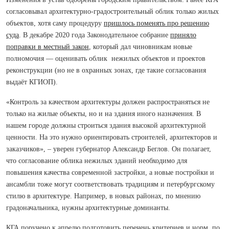
согласовывал архитектурно-градостроительный облик только жилых
объектов, хотя саму процедуру
пришлось поменять про решению
суда
. В декабре 2020 года Законодательное собрание
приняло
поправки в местный закон
, который дал чиновникам новые
полномочия — оценивать облик нежилых объектов и проектов
реконструкции (но не в охранных зонах, где такие согласования
выдаёт КГИОП).
«Контроль за качеством архитектуры должен распространяться не
только на жилые объекты, но и на здания иного назначения. В
нашем городе должны строиться здания высокой архитектурной
ценности. На это нужно ориентировать строителей, архитекторов и
заказчиков», – уверен губернатор Александр Беглов. Он полагает,
что согласование облика нежилых зданий необходимо для
повышения качества современной застройки, а новые постройки и
ансамбли тоже могут соответствовать традициям и петербургскому
стилю в архитектуре. Например, в новых районах, по мнению
градоначальника, нужны архитектурные доминанты.
КГА поручено к апрелю подготовить перечень критериев и норм, по