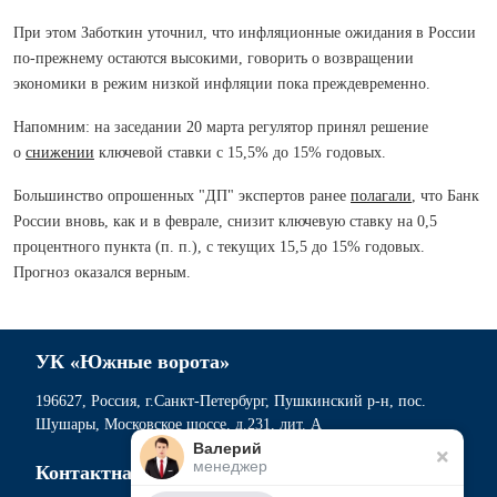
При этом Заботкин уточнил, что инфляционные ожидания в России
по-прежнему остаются высокими, говорить о возвращении
экономики в режим низкой инфляции пока преждевременно.
Напомним: на заседании 20 марта регулятор принял решение
о
снижении
ключевой ставки с 15,5% до 15% годовых.
Большинство опрошенных "ДП" экспертов ранее
полагали
, что Банк
России вновь, как и в феврале, снизит ключевую ставку на 0,5
процентного пункта (п. п.), с текущих 15,5 до 15% годовых.
Прогноз оказался верным.
УК «Южные ворота»
196627, Россия, г.Санкт-Петербург, Пушкинский р-н, пос.
Шушары, Московское шоссе, д.231, лит. А
Валерий
менеджер
Контактная информация