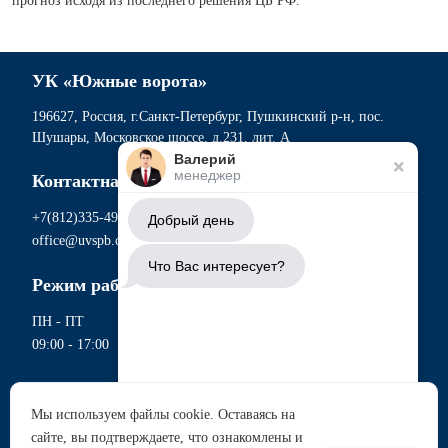
прогноз исходя из последнего решения ЦБ РФ.
УК «Южные ворота»
196627, Россия, г.Санкт-Петербург, Пушкинский р-н, пос.
Шушары, Московское шоссе, д.231, лит. А
Валерий
менеджер
Контактная информация
+7(812)335-49-56
Добрый день
office@uvspb.com
Что Вас интересует?
Режим работы
ПН - ПТ
09:00 - 17:00
Документы
Мы используем файлы cookie. Оставаясь на
Политика обработки персональных данных
сайте, вы подтверждаете, что ознакомлены и
Аренда участков