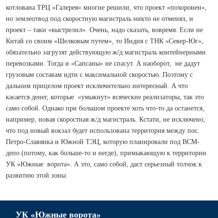
котлована ТРЦ «Галерея» многие решили, что проект «похоронен»,
но землеотвод под скоростную магистраль никто не отменял, и
проект – таки «выстрелил». Очень, надо сказать, вовремя. Если не
Китай со своим «Шелковым путем», то Индия с ТНК «Север-Юг»,
обязательно загрузят действующую ж/д магистраль контейнерными
перевозками. Тогда и «Сапсаны» не спасут. А наоборот, не дадут
грузовым составам идти с максимальной скоростью. Поэтому с
дальним прицелом проект исключительно интересный. А что
касается денег, которые «умыкнут» всяческие реализаторы, так это
само собой. Однако при большом проекте хоть что-то да останется,
например, новая скоростная ж/д магистраль. Кстати, не исключено,
что под новый вокзал будет использована территория между пос.
Петро-Славянка и Южной ТЭЦ, которую планировали под ВСМ-
депо (потому, как больше-то и негде), примыкающую к территории
УК «Южные ворота». А это, само собой, даст серьезный толчок к
развитию этой зоны.
УК «Южные ворота»