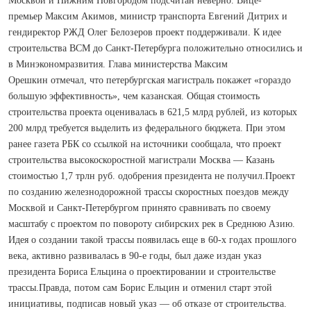
Москвой и Нижним Новгородом подсчитан неверно. Вице-
премьер Максим Акимов, министр транспорта Евгений Дитрих и
гендиректор РЖД Олег Белозеров проект поддерживали. К идее
строительства ВСМ до Санкт-Петербурга положительно относились и
в Минэкономразвития. Глава министерства Максим
Орешкин отмечал, что петербургская магистраль покажет «гораздо
большую эффективность», чем казанская. Общая стоимость
строительства проекта оценивалась в 621,5 млрд рублей, из которых
200 млрд требуется выделить из федерального бюджета. При этом
ранее газета РБК со ссылкой на источники сообщала, что проект
строительства высокоскоростной магистрали Москва — Казань
стоимостью 1,7 трлн руб. одобрения президента не получил.​Проект
по созданию железнодорожной трассы скоростных поездов между
Москвой и Санкт-Петербургом принято сравнивать по своему
масштабу с проектом по повороту сибирских рек в Среднюю Азию.
Идея о создании такой трассы появилась еще в 60-х годах прошлого
века, активно развивалась в 90-е годы, был даже издан указ
президента Бориса Ельцина о проектировании и строительстве
трассы.Правда, потом сам Борис Ельцин и отменил старт этой
инициативы, подписав новый указ — об отказе от строительства.