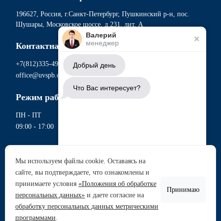
196627, Россия, г.Санкт-Петербург, Пушкинский р-н, пос.
Шушары, Московское шоссе, д.231, лит. А
Валерий
менеджер
Контактная информация
+7(812)335-49-56
Добрый день
office@uvspb.com
Что Вас интересует?
Режим работы
ПН - ПТ
09:00 - 17:00
Документы
Мы используем файлы cookie. Оставаясь на
Политика обработки персональных данных
сайте, вы подтверждаете, что ознакомлены и
Аренда участков
Согласие на обработку данных метрическими программами
принимаете условия
«Положения об обработке
Согласие на обработку персональных данных
Принимаю
Продажа участков
персональных данных»
и даете согласие на
Сводная ведомость проведения СОУТ
обработку персональных данных метрическими
Перечень рекомендуемых мероприятий по улучшению
Задать вопрос
программами
.