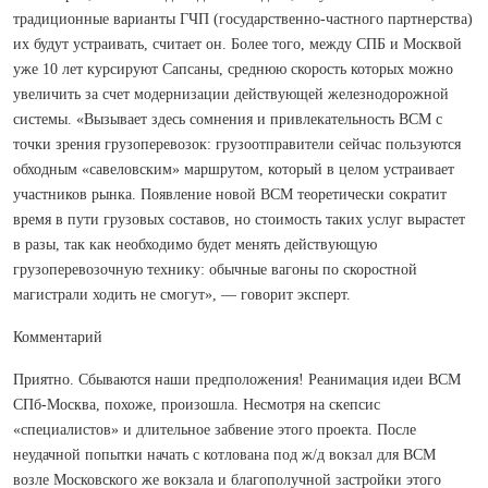
традиционные варианты ГЧП (государственно-частного партнерства)
их будут устраивать, считает он. Более того, между СПБ и Москвой
уже 10 лет курсируют Сапсаны, среднюю скорость которых можно
увеличить за счет модернизации действующей железнодорожной
системы. «Вызывает здесь сомнения и привлекательность ВСМ с
точки зрения грузоперевозок: грузоотправители сейчас пользуются
обходным «савеловским» маршрутом, который в целом устраивает
участников рынка. Появление новой ВСМ теоретически сократит
время в пути грузовых составов, но стоимость таких услуг вырастет
в разы, так как необходимо будет менять действующую
грузоперевозочную технику: обычные вагоны по скоростной
магистрали ходить не смогут», — говорит эксперт.
Комментарий
Приятно. Сбываются наши предположения! Реанимация идеи ВСМ
СПб-Москва, похоже, произошла. Несмотря на скепсис
«специалистов» и длительное забвение этого проекта. После
неудачной попытки начать с котлована под ж/д вокзал для ВСМ
возле Московского же вокзала и благополучной застройки этого