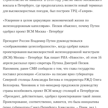
вокзала в Петербурге, где предполагалось возвести новый терминал
для высокоскоростных поездов, был построен ТРЦ «Галерея».
«Ускорение в целом циркуляции экономической жизни по
железнодорожным капиллярам». Песков объяснил, почему Путин
одобрил проект ВСМ Москва - Петербург
Президент России Владимир Путин руководствовался
«соображениями целесообразности», когда одобрял начало
проектирования высокоскоростной железнодорожной магистрали
(ВСМ) Москва – Петербург. Как пишет РИА «Новости», об этом 16
апреля рассказал пресс-секретарь Путина Дмитрий Песков.
Напомним, ранее СМИ сообщили о том, что глава государства
поставил резолюцию «Согласен» на письме врио губернатора
Северной столицы Александра Беглова и гендиректора РЖД Олега
Белозерова. Чиновник и топ-менеджер предложили руководству
страны возобновить проект ВСМ между столицей и Петербургом.
«Президент, действительно, одобрил проектирование такой линии.
Проектирование, соответственно, начнется, это была инициатива
(врио губернатора Санкт-Петербурга Александра. – Прим. ред.)