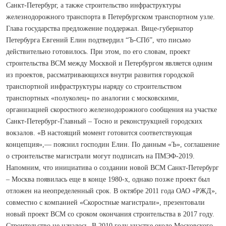
Санкт-Петербург, а также строительство инфраструктуры
железнодорожного транспорта в Петербургском транспортном узле.
Глава государства предложение поддержал. Вице-губернатор
Петербурга Евгений Елин подтвердил “Ъ-СПб”, что письмо
действительно готовилось. При этом, по его словам, проект
строительства ВСМ между Москвой и Петербургом является одним
из проектов, рассматривающихся внутри развития городской
транспортной инфраструктуры наряду со строительством
транспортных «полуколец» по аналогии с московскими,
организацией скоростного железнодорожного сообщения на участке
Санкт-Петербург-Главный – Тосно и реконструкцией городских
вокзалов. «В настоящий момент готовится соответствующая
концепция»,— пояснил господин Елин. По данным «Ъ», соглашение
о строительстве магистрали могут подписать на ПМЭФ-2019.
Напомним, что инициатива о создании новой ВСМ Санкт-Петербург
– Москва появилась еще в конце 1980-х, однако позже проект был
отложен на неопределенный срок. В октябре 2011 года ОАО «РЖД»,
совместно с компанией «Скоростные магистрали», презентовали
новый проект ВСМ со сроком окончания строительства в 2017 году.
Строительство не началось. В 2010 году участке около Московского