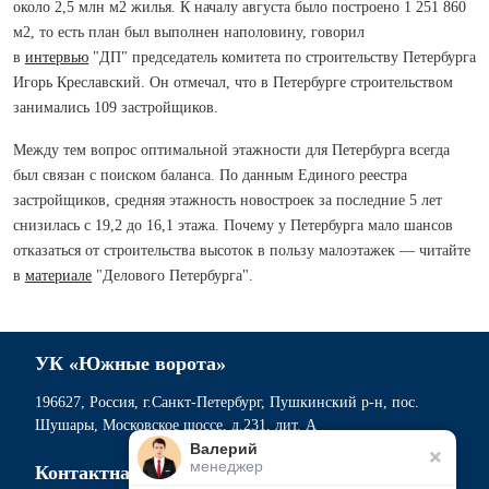
около 2,5 млн м2 жилья. К началу августа было построено 1 251 860
м2, то есть план был выполнен наполовину, говорил
в
интервью
"ДП" председатель комитета по строительству Петербурга
Игорь Креславский. Он отмечал, что в Петербурге строительством
занимались 109 застройщиков.
Между тем вопрос оптимальной этажности для Петербурга всегда
был связан с поиском баланса. По данным Единого реестра
застройщиков, средняя этажность новостроек за последние 5 лет
снизилась с 19,2 до 16,1 этажа. Почему у Петербурга мало шансов
отказаться от строительства высоток в пользу малоэтажек — читайте
в
материале
"Делового Петербурга".
УК «Южные ворота»
196627, Россия, г.Санкт-Петербург, Пушкинский р-н, пос.
Шушары, Московское шоссе, д.231, лит. А
Валерий
менеджер
Контактная информация