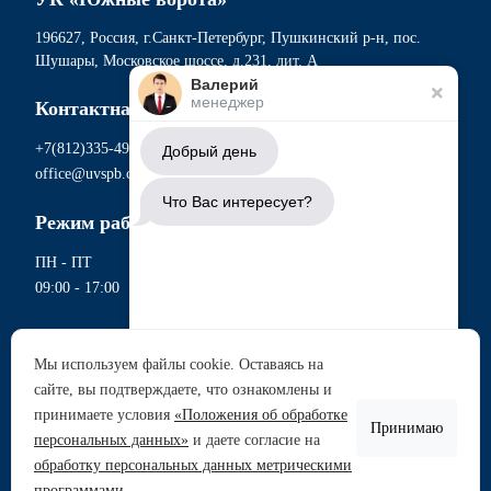
196627, Россия, г.Санкт-Петербург, Пушкинский р-н, пос.
Шушары, Московское шоссе, д.231, лит. А
Валерий
менеджер
Контактная информация
+7(812)335-49-56
Добрый день
office@uvspb.com
Что Вас интересует?
Режим работы
ПН - ПТ
09:00 - 17:00
Документы
Мы используем файлы cookie. Оставаясь на
Политика обработки персональных данных
сайте, вы подтверждаете, что ознакомлены и
Аренда участков
Согласие на обработку данных метрическими программами
принимаете условия
«Положения об обработке
Согласие на обработку персональных данных
Принимаю
Продажа участков
персональных данных»
и даете согласие на
Сводная ведомость проведения СОУТ
обработку персональных данных метрическими
Перечень рекомендуемых мероприятий по улучшению
Задать вопрос
программами
.