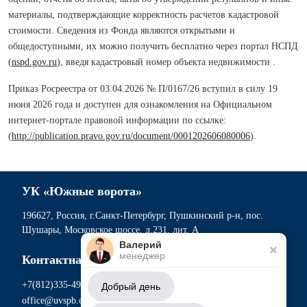
материалы, подтверждающие корректность расчетов кадастровой
стоимости. Сведения из Фонда являются открытыми и
общедоступными, их можно получить бесплатно через портал НСПД
(
nspd.gov.ru
), введя кадастровый номер объекта недвижимости .
Приказ Росреестра от 03.04.2026 № П/0167/26 вступил в силу 19
июня 2026 года и доступен для ознакомления на Официальном
интернет-портале правовой информации по ссылке:
(
http://publication.pravo.gov.ru/document/0001202606080006
).
УК «Южные ворота»
196627, Россия, г.Санкт-Петербург, Пушкинский р-н, пос.
Шушары, Московское шоссе, д.231, лит. А
Валерий
менеджер
Контактная информация
+7(812)335-49-56
Добрый день
office@uvspb.com