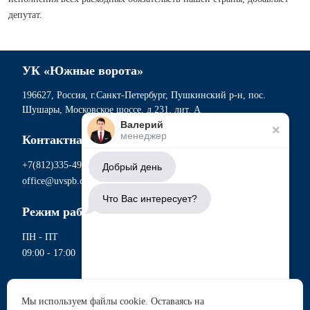
депутат.
УК «Южные ворота»
196627, Россия, г.Санкт-Петербург, Пушкинский р-н, пос.
Шушары, Московское шоссе, д.231, лит. А
Валерий
менеджер
Контактная информация
+7(812)335-49-56
Добрый день
office@uvspb.com
Что Вас интересует?
Режим работы
ПН - ПТ
09:00 - 17:00
Документы
Мы используем файлы cookie. Оставаясь на
Политика обработки персональных данных