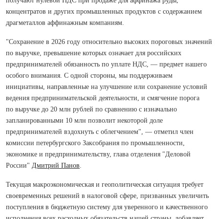
получают нулевой НДС при продаже для аффинажа руды,
концентратов и других промышленных продуктов с содержанием
драгметаллов аффинажным компаниям.
"Сохранение в 2026 году относительно высоких пороговых значений
по выручке, превышение которых означает для российских
предпринимателей обязанность по уплате НДС, — предмет нашего
особого внимания. С одной стороны, мы поддерживаем
инициативы, направленные на улучшение или сохранение условий
ведения предпринимательской деятельности, и смягчение порога
по выручке до 20 млн рублей по сравнению с изначально
запланированными 10 млн позволит некоторой доле
предпринимателей вздохнуть с облегчением", — отметил член
комиссии петербургского Заксобрания по промышленности,
экономике и предпринимательству, глава отделения "Деловой
России"
Дмитрий Панов
.
Текущая макроэкономическая и геополитическая ситуация требует
своевременных решений в налоговой сфере, призванных увеличить
поступления в бюджетную систему для уверенного и качественного
исполнения всех расходных обязательств нашей страны, добавляет