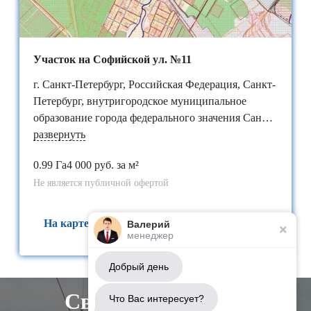
Участок на Софийской ул. №11
г. Санкт-Петербург, Российская Федерация, Санкт-
Петербург, внутригородское муниципальное
образование города федерального значения Санкт-
Петербурга​ поселок Петро-Славянка, территория
развернуть
предприятия "Ленсоветовское", участок 11
0.99 Га
4 000 руб. за м²
Не является публичной офертой
На карте
Валерий
менеджер
Добрый день
Свяжитесь с нами
Что Вас интересует?