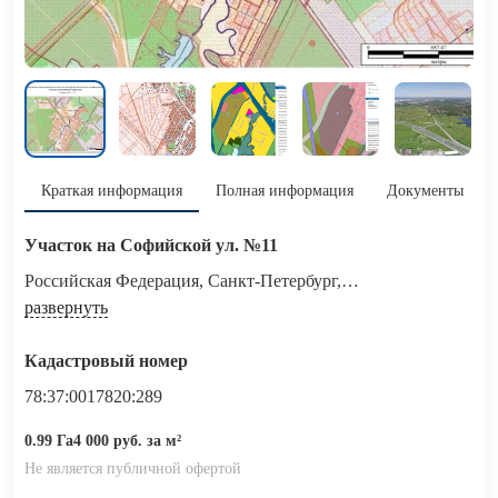
Краткая информация
Полная информация
Документы
Участок на Софийской ул. №11
Российская Федерация, Санкт-Петербург,
внутригородское муниципальное образование города
развернуть
федерального значения Санкт-Петербурга​ поселок Петро-
Славянка, территория предприятия "Ленсоветовское",
Кадастровый номер
участок 11
78:37:0017820:289
0.99 Га
4 000 руб. за м²
Не является публичной офертой