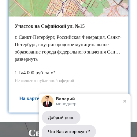
Участок на Софийской ул. №15
г. Санкт-Петербург, Российская Федерация, Санкт-
Петербург, внутригородское муниципальное
образование города федерального значения Санкт-
Петербурга​ поселок Петро-Славянка, территория
развернуть
предприятия "Ленсоветовское", участок 15
1 Га
4 000 руб. за м²
Не является публичной офертой
На карте
Валерий
менеджер
Добрый день
Свяжитесь с нами
Что Вас интересует?