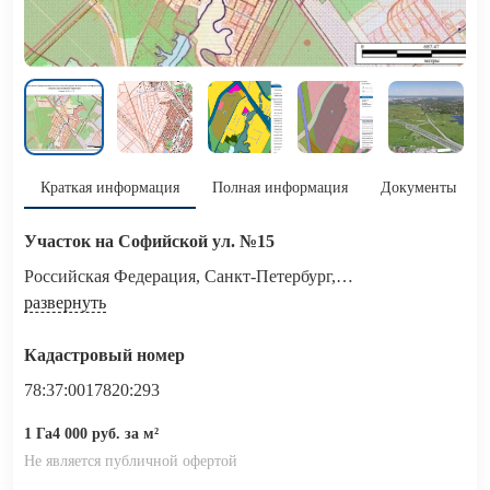
Краткая информация
Полная информация
Документы
Участок на Софийской ул. №15
Российская Федерация, Санкт-Петербург,
внутригородское муниципальное образование города
развернуть
федерального значения Санкт-Петербурга​ поселок Петро-
Славянка, территория предприятия "Ленсоветовское",
Кадастровый номер
участок 15
78:37:0017820:293
1 Га
4 000 руб. за м²
Не является публичной офертой