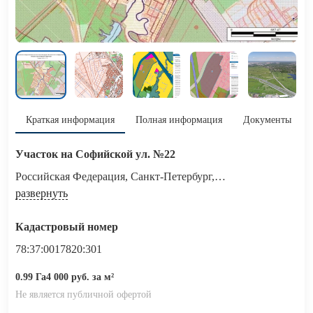
Краткая информация
Полная информация
Документы
Участок на Софийской ул. №22
Российская Федерация, Санкт-Петербург,
внутригородское муниципальное образование города
развернуть
федерального значения Санкт-Петербурга​ поселок Петро-
Славянка, территория предприятия "Ленсоветовское",
Кадастровый номер
участок 22
78:37:0017820:301
0.99 Га
4 000 руб. за м²
Не является публичной офертой