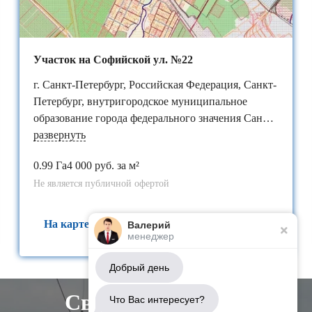
Участок на Софийской ул. №22
г. Санкт-Петербург, Российская Федерация, Санкт-
Петербург, внутригородское муниципальное
образование города федерального значения Санкт-
Петербурга​ поселок Петро-Славянка, территория
развернуть
предприятия "Ленсоветовское", участок 22
0.99 Га
4 000 руб. за м²
Не является публичной офертой
На карте
Валерий
менеджер
Добрый день
Свяжитесь с нами
Что Вас интересует?