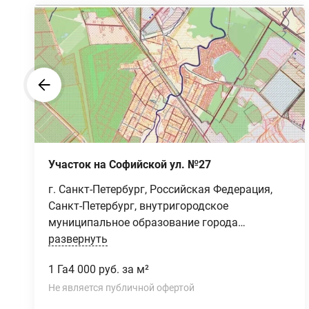
Участок на Софийской ул. №27
г. Санкт-Петербург, Российская Федерация,
Санкт-Петербург, внутригородское
муниципальное образование города
федерального значения Санкт-Петербурга​
развернуть
поселок Петро-Славянка, территория
1 Га
4 000 руб. за м²
предприятия "Ленсоветовское", участок 27
Не является публичной офертой