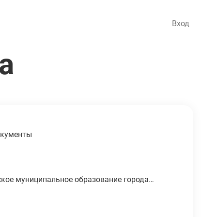
Вход
а
кументы
ское муниципальное образование города
тро-Славянка, территория предприятия