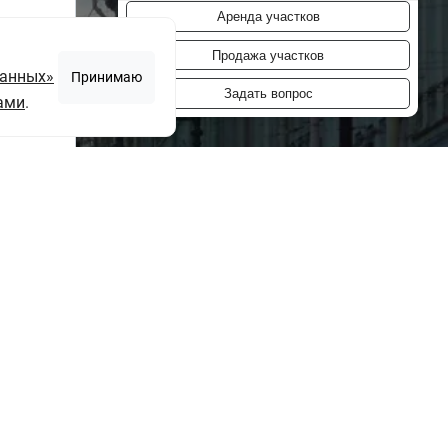
Аренда участков
Продажа участков
данных»
Принимаю
Задать вопрос
ами
.
ю
"согласие