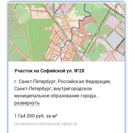
Участок на Софийской ул. №28
г. Санкт-Петербург, Российская Федерация,
Санкт-Петербург, внутригородское
муниципальное образование города
федерального значения Санкт-Петербурга​
развернуть
поселок Петро-Славянка, территория
1 Га
4 000 руб. за м²
предприятия "Ленсоветовское", участок 28
Не является публичной офертой