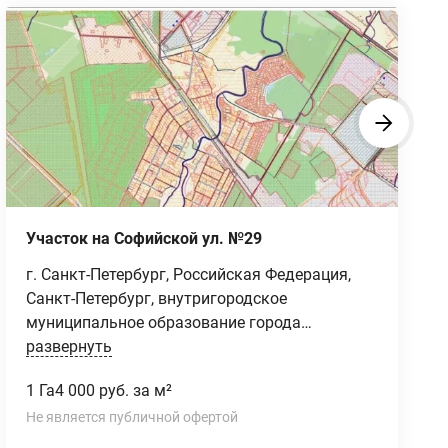
Участок на Софийской ул. №29
г. Санкт-Петербург, Российская Федерация,
Санкт-Петербург, внутригородское
муниципальное образование города
федерального значения Санкт-Петербурга​
развернуть
поселок Петро-Славянка, территория
1 Га
4 000 руб. за м²
предприятия "Ленсоветовское", участок 29
Не является публичной офертой