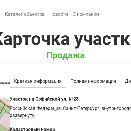
я
Каталог объектов
Новости
О компании
Карточка участк
Продажа
Краткая информация
Полная информация
До
Участок на Софийской ул. №28
Российская Федерация, Санкт-Петербург, внутригород
федерального значения Санкт-Петербурга​ поселок Пе
развернуть
"Ленсоветовское", участок 28
Кадастровый номер