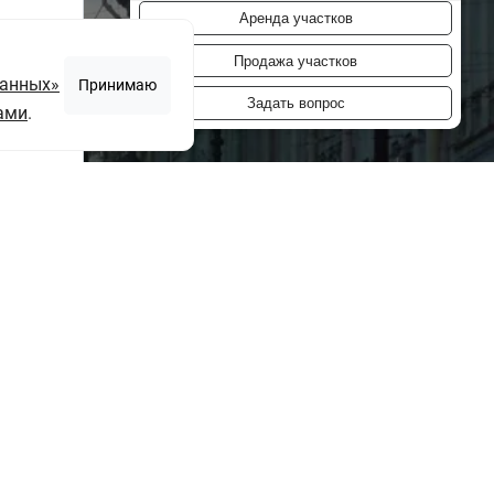
Аренда участков
Продажа участков
данных»
Принимаю
Задать вопрос
ами
.
ю
"согласие