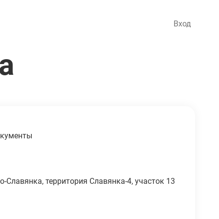
Вход
а
кументы
Российская Федерация, Санкт-Петербург, поселок Петро-Славянка, территория Славянка-4, участок 13