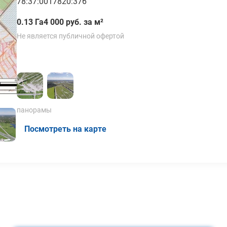
78:37:0017820:376
0.13 Га
4 000 руб. за м²
Не является публичной офертой
панорамы
Посмотреть на карте