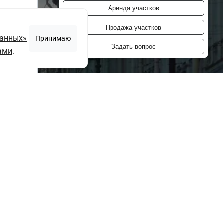
Аренда участков
Продажа участков
данных»
Принимаю
Задать вопрос
ами
.
ю
"согласие