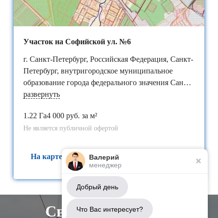
Участок на Софийской ул. №6
г. Санкт-Петербург, Российская Федерация, Санкт-
Петербург, внутригородское муниципальное
образование города федерального значения Санкт-
Петербурга​ поселок Петро-Славянка, территория
развернуть
предприятия "Ленсоветовское", участок 6
1.22 Га
4 000 руб. за м²
Не является публичной офертой
На карте
Валерий
менеджер
Добрый день
Свяжитесь с нами
Что Вас интересует?