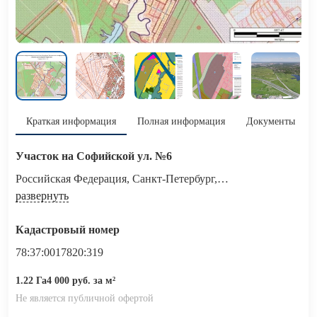
Краткая информация
Полная информация
Документы
Участок на Софийской ул. №6
Российская Федерация, Санкт-Петербург,
внутригородское муниципальное образование города
развернуть
федерального значения Санкт-Петербурга​ поселок Петро-
Славянка, территория предприятия "Ленсоветовское",
Кадастровый номер
участок 6
78:37:0017820:319
1.22 Га
4 000 руб. за м²
Не является публичной офертой