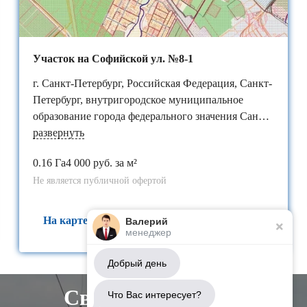
Участок на Софийской ул. №8-1
г. Санкт-Петербург, Российская Федерация, Санкт-
Петербург, внутригородское муниципальное
образование города федерального значения Санкт-
Петербурга​ поселок Петро-Славянка, территория
развернуть
предприятия "Ленсоветовское", участок 8-1
0.16 Га
4 000 руб. за м²
Не является публичной офертой
На карте
Валерий
менеджер
Добрый день
Свяжитесь с нами
Что Вас интересует?