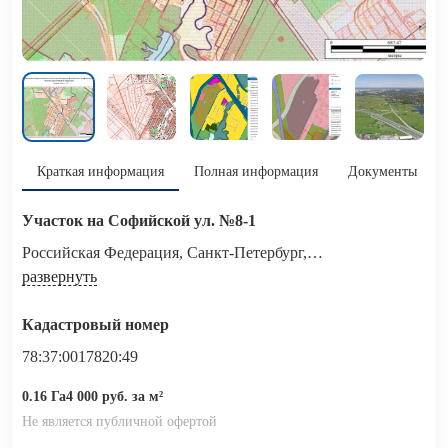
Краткая информация
Полная информация
Документы
Участок на Софийской ул. №8-1
Российская Федерация, Санкт-Петербург,
внутригородское муниципальное образование города
развернуть
федерального значения Санкт-Петербурга​ поселок Петро-
Славянка, территория предприятия "Ленсоветовское",
Кадастровый номер
участок 8-1
78:37:0017820:49
0.16 Га
4 000 руб. за м²
Не является публичной офертой